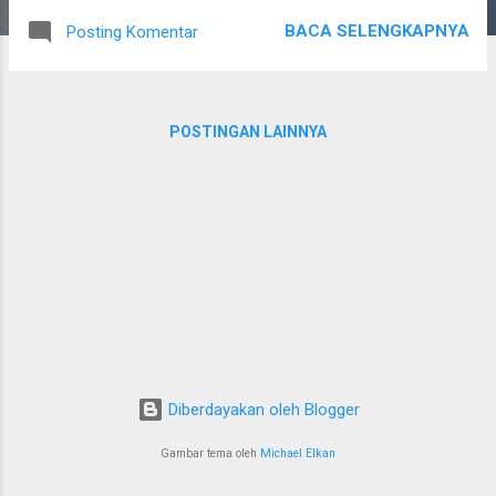
frekuensi harmonik dan artikulasi bisa menghasilkan suara
BACA SELENGKAPNYA
Posting Komentar
hingga 4.000 Hz atau lebih, terutama untuk konsonan seperti
"s", "f", dan "sh". Frekuensi yang Dapat Diterima oleh Telinga
Rentang pendengaran manusia normal: 20 Hz – 20000 Hz
atau 20 kHz. Paling sensitif pada rentang 2.000 – 5.000 Hz,
POSTINGAN LAINNYA
karena frekuensi ini penting untuk memahami suara manusia
(terutama vokal dan konsonan). Seiring bertambahnya usia,
batas atas biasanya menurun, bisa jadi hanya sampai 15.000
Hz atau kurang. Mulut mengeluarkan suara dalam rentang
sekitar 85 Hz sampai beberapa ribu Hz (biasanya tidak lebih
dari 8.000 Hz untuk bicara). Telinga ...
Diberdayakan oleh Blogger
Gambar tema oleh
Michael Elkan