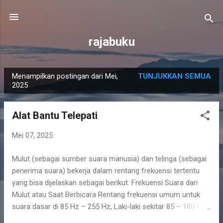
Langsung ke konten utama
rajabuku
Menampilkan postingan dari Mei,
TUNJUKKAN SEMUA
P
2025
o
s
Alat Bantu Telepati
t
i
Mei 07, 2025
n
Mulut (sebagai sumber suara manusia) dan telinga (sebagai
g
penerima suara) bekerja dalam rentang frekuensi tertentu
a
yang bisa dijelaskan sebagai berikut: Frekuensi Suara dari
n
Mulut atau Saat Berbicara Rentang frekuensi umum untuk
suara dasar di 85 Hz – 255 Hz, Laki-laki sekitar 85 – 180 Hz,
dan Perempuan sekitar 165 – 255 Hz. Namun saat berbicara,